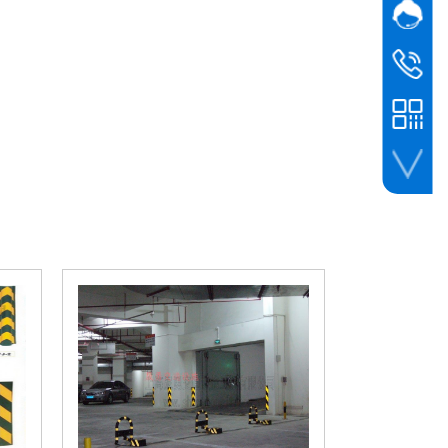
网站客
在线
联系电话
在线
021-617
联系电话
1352481
联系电话
1520183
手机扫一扫